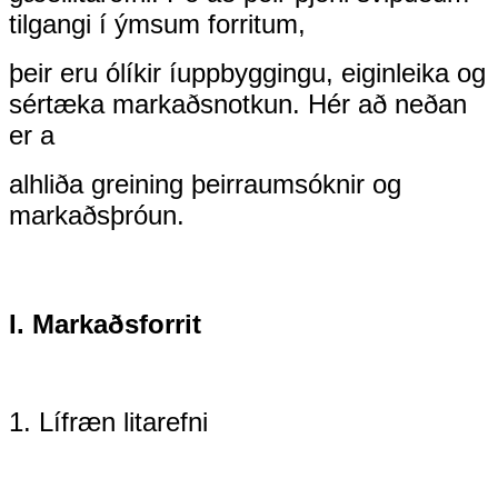
tilgangi í ýmsum forritum,
þeir eru ólíkir í
uppbyggingu, eiginleika og
sértæka markaðsnotkun. Hér að neðan
er a
alhliða greining þeirra
umsóknir og
markaðsþróun.
I. Markaðsforrit
1. Lífræn litarefni