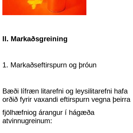
II. Markaðsgreining
1. Markaðseftirspurn og þróun
Bæði lífræn litarefni og leysilitarefni hafa
orðið fyrir vaxandi eftirspurn vegna þeirra
fjölhæfni
og árangur í hágæða
atvinnugreinum: