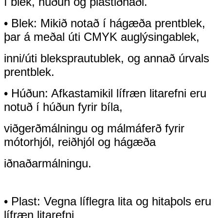
í blek, húðun og plastiðnaði.
• Blek: Mikið notað í hágæða prentblek,
þar á meðal úti CMYK auglýsingablek,
inni/úti bleksprautublek, og annað úrvals
prentblek.
• Húðun: Afkastamikil lífræn litarefni eru
notuð í húðun fyrir bíla,
viðgerð
málningu og málmáferð fyrir
mótorhjól, reiðhjól og hágæða
iðnaðar
málningu.
• Plast: Vegna líflegra lita og hitaþols eru
lífræn litarefni