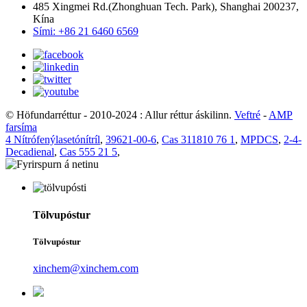
485 Xingmei Rd.(Zhonghuan Tech. Park), Shanghai 200237,
Kína
Sími: +86 21 6460 6569
© Höfundarréttur - 2010-2024 : Allur réttur áskilinn.
Veftré
-
AMP
farsíma
4 Nítrófenýlasetónítríl
,
39621-00-6
,
Cas 311810 76 1
,
MPDCS
,
2-4-
Decadienal
,
Cas 555 21 5
,
Tölvupóstur
Tölvupóstur
xinchem@xinchem.com