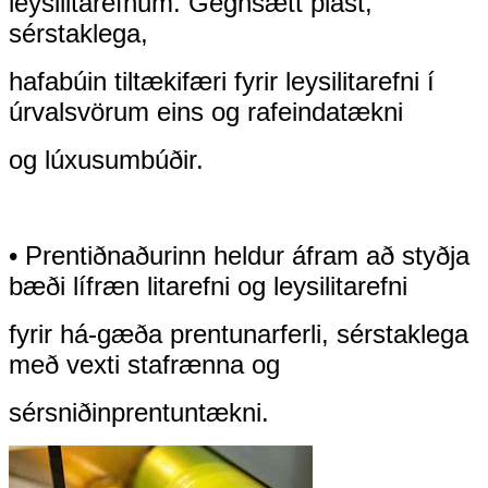
leysilitarefnum. Gegnsætt plast,
sérstaklega,
hafa
búin til
tækifæri fyrir leysilitarefni í
úrvalsvörum eins og rafeindatækni
og lúxus
umbúðir.
• Prentiðnaðurinn heldur áfram að styðja
bæði lífræn litarefni og leysilitarefni
fyrir há-
gæða prentunarferli, sérstaklega
með vexti stafrænna og
sérsniðin
prentun
tækni.