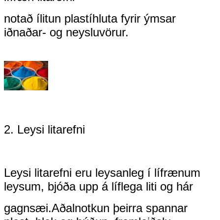
notað í
litun plastíhluta fyrir ýmsar
iðnaðar- og neysluvörur.
2. Leysi litarefni
Leysi litarefni eru leysanleg í lífrænum
leysum, bjóða upp á líflega liti og hár
gagnsæi.
Aðalnotkun þeirra spannar