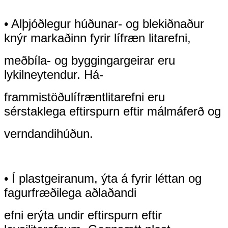
• Alþjóðlegur húðunar- og blekiðnaður
knýr markaðinn fyrir lífræn litarefni,
með
bíla- og byggingargeirar eru
lykilneytendur. Há-
frammistöðu
lífrænt
litarefni eru
sérstaklega eftirspurn eftir málmáferð og
verndandi
húðun.
• Í plastgeiranum, ýta á fyrir léttan og
fagurfræðilega aðlaðandi
efni er
ýta undir eftirspurn eftir