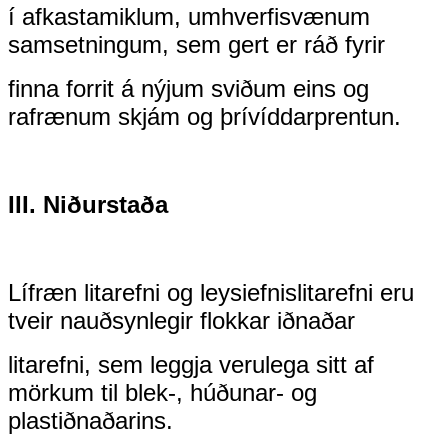
í afkastamiklum, umhverfisvænum
samsetningum, sem gert er ráð fyrir
finna forrit á nýjum sviðum eins og
rafrænum skjám og þrívíddarprentun.
III. Niðurstaða
Lífræn litarefni og leysiefnislitarefni eru
tveir nauðsynlegir flokkar iðnaðar
litarefni, sem leggja verulega sitt af
mörkum til blek-, húðunar- og
plastiðnaðarins.