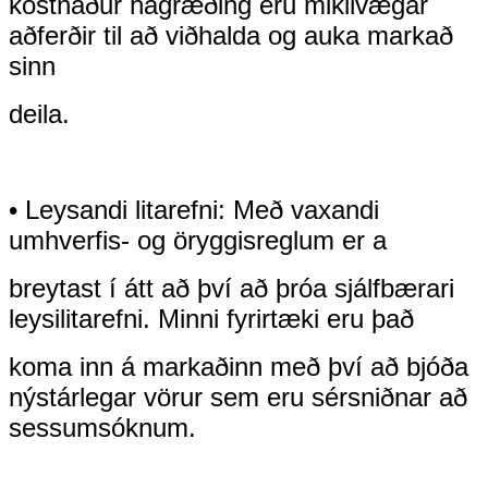
kostnaður
hagræðing eru mikilvægar
aðferðir til að viðhalda og auka markað
sinn
deila.
• Leysandi litarefni: Með vaxandi
umhverfis- og öryggisreglum er a
breytast í átt að því að þróa sjálfbærari
leysilitarefni. Minni fyrirtæki eru það
koma inn á markaðinn með því að bjóða
nýstárlegar vörur sem eru sérsniðnar að
sessumsóknum.