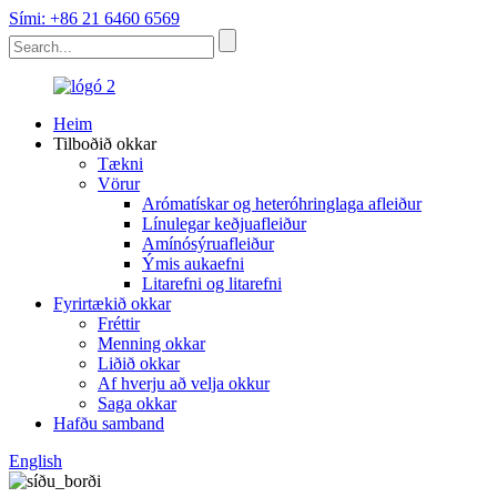
Sími: +86 21 6460 6569
Heim
Tilboðið okkar
Tækni
Vörur
Arómatískar og heteróhringlaga afleiður
Línulegar keðjuafleiður
Amínósýruafleiður
Ýmis aukaefni
Litarefni og litarefni
Fyrirtækið okkar
Fréttir
Menning okkar
Liðið okkar
Af hverju að velja okkur
Saga okkar
Hafðu samband
English