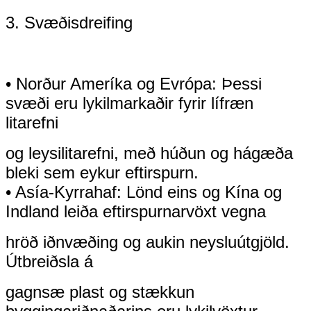
3. Svæðisdreifing
• Norður Ameríka og Evrópa: Þessi
svæði eru lykilmarkaðir fyrir lífræn
litarefni
og leysilitarefni, með húðun og hágæða
bleki sem eykur eftirspurn.
• Asía-Kyrrahaf: Lönd eins og Kína og
Indland leiða eftirspurnarvöxt vegna
hröð iðnvæðing og aukin neysluútgjöld.
Útbreiðsla á
gagnsæ plast og stækkun