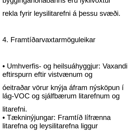
byggingariðnaðarins eru lykilvöxtur
rekla fyrir leysilitarefni á þessu svæði.
4. Framtíðarvaxtarmöguleikar
• Umhverfis- og heilsuáhyggjur: Vaxandi
eftirspurn eftir vistvænum og
óeitraðar vörur knýja áfram nýsköpun í
lág-VOC og sjálfbærum litarefnum og
litarefni.
• Tækninýjungar: Framtíð lífrænna
litarefna og leysilitarefna liggur