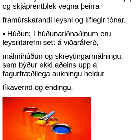
og skjáprentblek vegna þeirra
framúrskarandi leysni og líflegir tónar.
• Húðun: Í húðunariðnaðinum eru
leysilitarefni sett á viðaráferð,
málmi
húðun og skreytingarmálningu,
sem býður ekki aðeins upp á
fagurfræðilega aukningu heldur
líka
vernd og endingu.