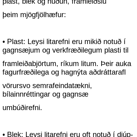
plast, blek og húðun, framleiðslu
þeim mjög
fjölhæfur:
• Plast: Leysi litarefni eru mikið notuð í
gagnsæjum og verkfræðilegum plasti til
framleiða
björtum, ríkum litum. Þeir auka
fagurfræðilega og hagnýta aðdráttarafl
vörur
svo sem
rafeindatækni,
bílainnréttingar og gagnsæ
umbúðir
efni.
• Blek: Leysi litarefni eru oft notuð í djúp-