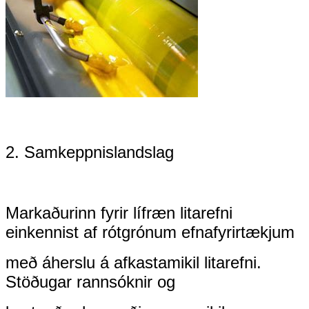
2. Samkeppnislandslag
Markaðurinn fyrir lífræn litarefni
einkennist af rótgrónum efnafyrirtækjum
með áherslu á afkastamikil litarefni.
Stöðugar rannsóknir og