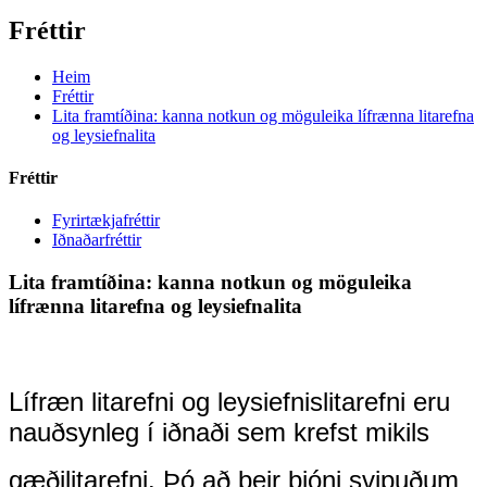
Fréttir
Heim
Fréttir
Lita framtíðina: kanna notkun og möguleika lífrænna litarefna
og leysiefnalita
Fréttir
Fyrirtækjafréttir
Iðnaðarfréttir
Lita framtíðina: kanna notkun og möguleika
lífrænna litarefna og leysiefnalita
Lífræn litarefni og leysiefnislitarefni eru
nauðsynleg í iðnaði sem krefst mikils
gæði
litarefni. Þó að þeir þjóni svipuðum