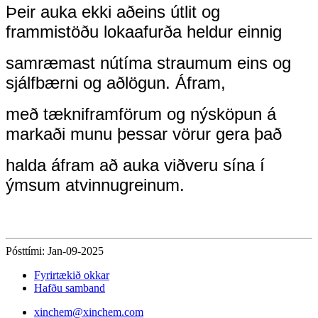
Þeir auka ekki aðeins útlit og
frammistöðu lokaafurða heldur einnig
samræmast nútíma straumum eins og
sjálfbærni og aðlögun. Áfram,
með tækniframförum og nýsköpun á
markaði munu þessar vörur gera það
halda áfram að auka viðveru sína í
ýmsum atvinnugreinum.
Pósttími: Jan-09-2025
Fyrirtækið okkar
Hafðu samband
xinchem@xinchem.com