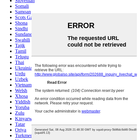
Slovenian
Somali
Samoan
Scots Gaelic
Shona
Sindhi
Sundanese
Swahili
Tajik
Tamil
Telugu
Thai
Ukrainian
Urdu
Uzbek
Vietnamese
Welsh
Xhosa
Yiddish
Yoruba
Zulu
Kinyarwanda
Tatar
Oriya
Turkmen