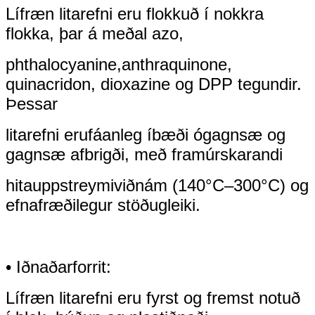
Lífræn litarefni eru flokkuð í nokkra
flokka, þar á meðal azo,
phthalocyanine,
anthraquinone,
quinacridon, dioxazine og DPP tegundir.
Þessar
litarefni eru
fáanleg í
bæði ógagnsæ og
gagnsæ afbrigði, með framúrskarandi
hitauppstreymi
viðnám (140°C–
300°C) og
efnafræðilegur stöðugleiki.
• Iðnaðarforrit:
Lífræn litarefni eru fyrst og fremst notuð