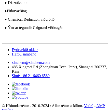
● Diazotization
●
Flúorvæðing
● Chemical Reduction viðbrögð
● Ýmsar tegundir Grignard viðbragða
Fyrirtækið okkar
Hafðu samband
xinchem@xinchem.com
485 Xingmei Rd.(Zhonghuan Tech. Park), Shanghai 200237,
Kína
Sími: +86 21 6460 6569
© Höfundarréttur - 2010-2024 : Allur réttur áskilinn.
Veftré
-
AMP