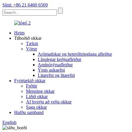
Sími: +86 21 6460 6569
Heim
Tilboðið okkar
Tækni
Vörur
Arómatískar og heteróhringlaga afleiður
Línulegar keðjuafleiður
Amínósýruafleiður
Ýmis aukaefni
Litarefni og litarefni
Fyrirtækið okkar
Fréttir
Menning okkar
Liðið okkar
Af hverju að velja okkur
Saga okkar
Hafðu samband
English