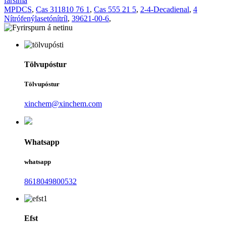
farsíma
MPDCS
,
Cas 311810 76 1
,
Cas 555 21 5
,
2-4-Decadienal
,
4
Nítrófenýlasetónítríl
,
39621-00-6
,
Tölvupóstur
Tölvupóstur
xinchem@xinchem.com
Whatsapp
whatsapp
8618049800532
Efst