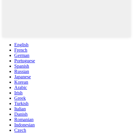
English
French
German
Portuguese
Spanish
Russian
Japanese
Korean
Arabic
Irish
Greek
Turkish
Italian
Danish
Romanian
Indonesian
Czech