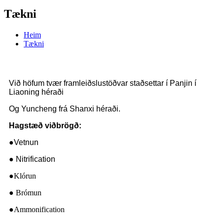
Tækni
Heim
Tækni
Við höfum tvær framleiðslustöðvar staðsettar í Panjin í
Liaoning héraði
Og Yuncheng frá Shanxi héraði.
Hagstæð viðbrögð:
●
Vetnun
● Nitrification
●
Klórun
● Brómun
●
Ammonification