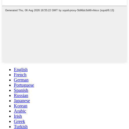
English
French
German
Portuguese
Spanish
Russian
Japanese
Korean
Arabic
Irish
Greek
Turkish