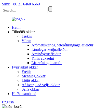
Sími: +86 21 6460 6569
Heim
Tilboðið okkar
Tækni
Vörur
Arómatískar og heteróhringlaga afleiður
Línulegar keðjuafleiður
Amínósýruafleiður
Ýmis aukaefni
Litarefni og litarefni
Fyrirtækið okkar
Fréttir
Menning okkar
Liðið okkar
Af hverju að velja okkur
Saga okkar
Hafðu samband
English