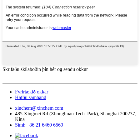
Skrifaðu skilaboðin þín hér og sendu okkur
Fyrirtækið okkar
Hafðu samband
xinchem@xinchem.com
485 Xingmei Rd.(Zhonghuan Tech. Park), Shanghai 200237,
Kína
Sími: +86 21 6460 6569