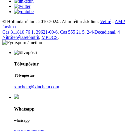
© Höfundarréttur - 2010-2024 : Allur réttur áskilinn.
Veftré
-
AMP
farsíma
Cas 311810 76 1
,
39621-00-6
,
Cas 555 21 5
,
2-4-Decadienal
,
4
Nítrófenýlasetónítríl
,
MPDCS
,
Tölvupóstur
Tölvupóstur
xinchem@xinchem.com
Whatsapp
whatsapp