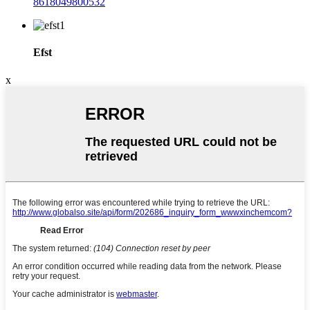
8618049800532
Efst
x