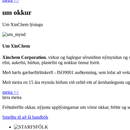
meira >>
um okkur
Um XinChem lýsingu
Um XinChem
Xinchem Corporation
, virkur og faglegur sérsniðinn nýmyndun og sa
efni, aukefni, húðun, plastefni og nokkur önnur forrit.
Með hæfu gæðaeftirlitskerfi - ISO9001 auðkenning, sem lofar að veit
Með meira en 15 ára reynslu höfum við orðið eitt af áreiðanlegustu og
meira >>
læra meira
Fréttabréfin okkar, nýjustu upplýsingarnar um vörur okkar, fréttir og s
Smelltu til að fá handbók