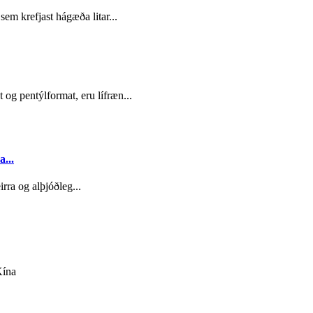
sem krefjast hágæða litar...
 og pentýlformat, eru lífræn...
...
ra og alþjóðleg...
Kína