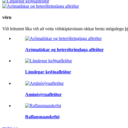
vöru
Við leitumst líka við að veita viðskiptavinum okkar bestu mögulegu þj
Arómatískar og heteróhringlaga afleiður
Línulegar keðjuafleiður
Amínósýruafleiður
Raflausnaaukefni