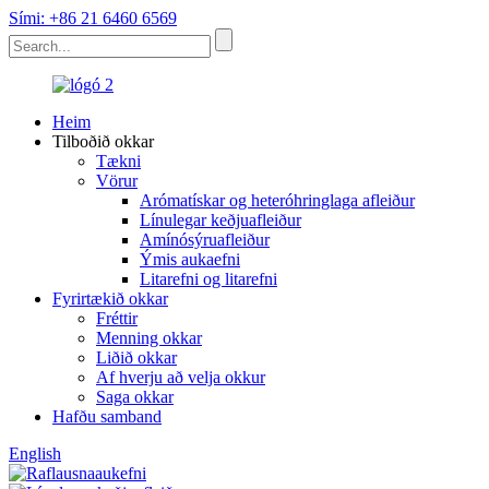
Sími: +86 21 6460 6569
Heim
Tilboðið okkar
Tækni
Vörur
Arómatískar og heteróhringlaga afleiður
Línulegar keðjuafleiður
Amínósýruafleiður
Ýmis aukaefni
Litarefni og litarefni
Fyrirtækið okkar
Fréttir
Menning okkar
Liðið okkar
Af hverju að velja okkur
Saga okkar
Hafðu samband
English