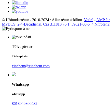
© Höfundarréttur - 2010-2024 : Allur réttur áskilinn.
Veftré
-
AMP far
MPDCS
,
2-4-Decadienal
,
Cas 311810 76 1
,
39621-00-6
,
4 Nítrófenýl
Tölvupóstur
Tölvupóstur
xinchem@xinchem.com
Whatsapp
whatsapp
8618049800532