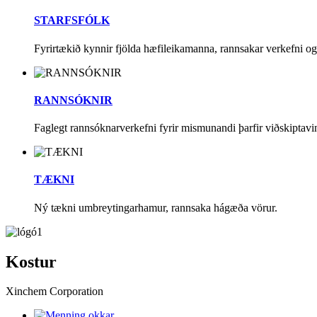
STARFSFÓLK
Fyrirtækið kynnir fjölda hæfileikamanna, rannsakar verkefni o
RANNSÓKNIR
Faglegt rannsóknarverkefni fyrir mismunandi þarfir viðskiptavi
TÆKNI
Ný tækni umbreytingarhamur, rannsaka hágæða vörur.
Kostur
Xinchem Corporation