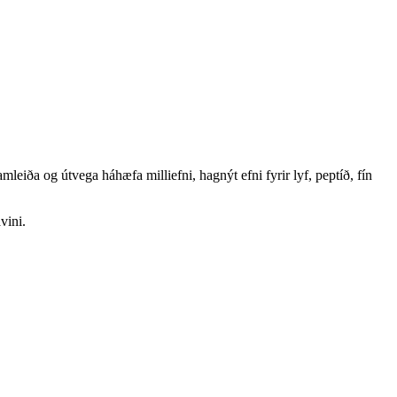
leiða og útvega háhæfa milliefni, hagnýt efni fyrir lyf, peptíð, fín
vini.