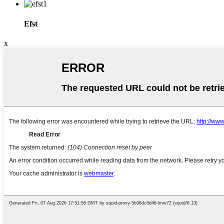
Efst
x