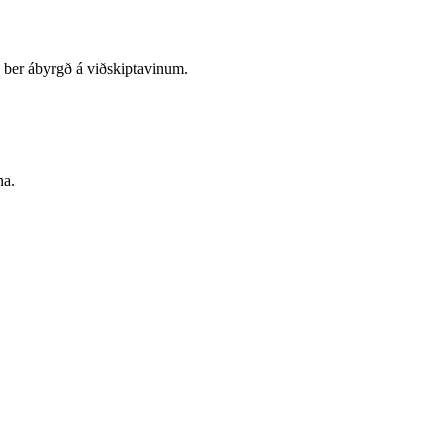
g ber ábyrgð á viðskiptavinum.
na.