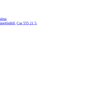
síma
asetónítríl
,
Cas 555 21 5
,