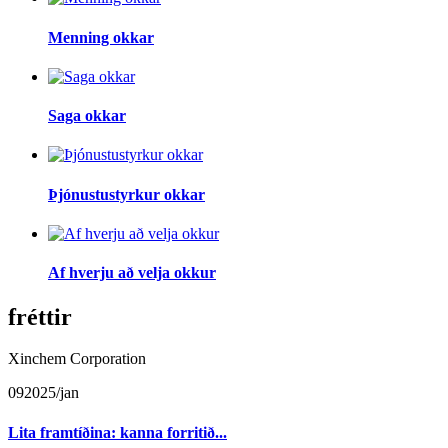
Menning okkar
Saga okkar
Þjónustustyrkur okkar
Af hverju að velja okkur
fréttir
Xinchem Corporation
09
2025/jan
Lita framtíðina: kanna forritið...