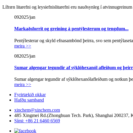
Lífræn litarefni og leysiefnislitarefni eru nauðsynleg í atvinnugreinum 
09
2025/jan
Markaðsforrit og greining á pentýlesterum og tengdum...
Pentýlesterar og skyld efnasambönd þeirra, svo sem pentýlasetat
meira >>
08
2025/jan
Sumar algengar tegundir af sýklóhexanól afleiðum og þeirra
Sumar algengar tegundir af sýklóhexanólafleiðum og notkun þeir
meira >>
Fyrirtækið okkar
Hafðu samband
xinchem@xinchem.com
485 Xingmei Rd.(Zhonghuan Tech. Park), Shanghai 200237, 
Sími: +86 21 6460 6569