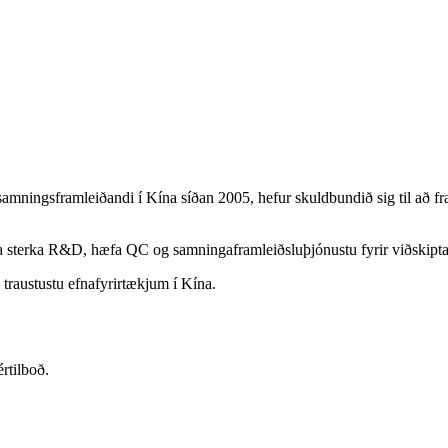
mningsframleiðandi í Kína síðan 2005, hefur skuldbundið sig til að fram
a sterka R&D, hæfa QC og samningaframleiðsluþjónustu fyrir viðskipta
 traustustu efnafyrirtækjum í Kína.
értilboð.